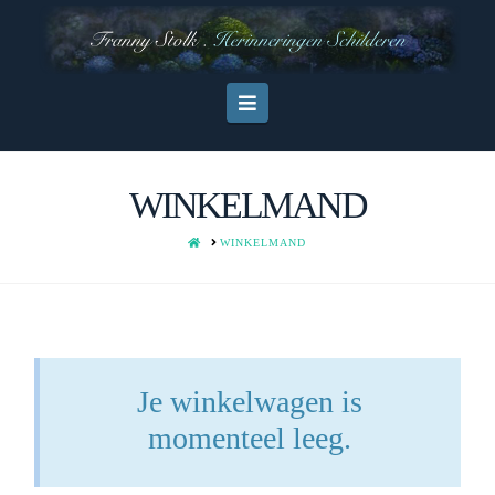
Navigation
WINKELMAND
HOME
WINKELMAND
Je winkelwagen is
momenteel leeg.